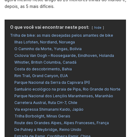
depois, as 5 mais difíceis.
O que você vai encontrar neste post:
hide
Trilha de bike: as mais desejadas pelos amantes de bike
Ilhas Lofoten, Nordland, Noruega
O Caminho da Morte, Yungas, Bolívia
Ciclovia Van Gogh – Roosegaarde, Eindhoven, Holanda
Whistler, British Columbia, Canadá
Costa do descobrimento, Bahia
Rim Trail, Grand Canyon, EUA
Parque Nacional da Serra da Capivara (PI)
Santuário ecológico na praia de Pipa, Rio Grande do Norte
Parque Nacional dos Lençóis Maranhenses, Maranhão
Carretera Austral, Ruta CH-7, Chile
Via expressa Shimanami Kaido, Japão
Trilha Borbolight, Minas Gerais
Route des Grandes Alpes, Alpes Franceses, França
De Putney a Weybridge, Reino Unido
Estrada de Pamir, Cordilheira Pamir, China