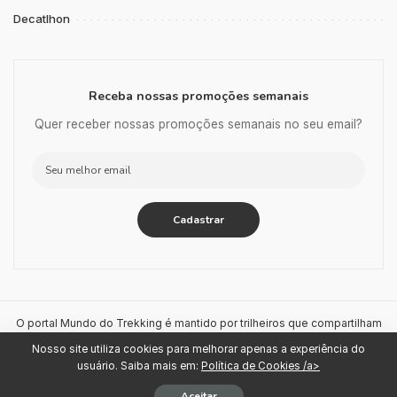
Decatlhon
Receba nossas promoções semanais
Quer receber nossas promoções semanais no seu email?
O portal Mundo do Trekking é mantido por trilheiros que compartilham
dicas e seleciona equipamentos para trilheiros de todos os níveis.
Nosso site utiliza cookies para melhorar apenas a experiência do
Para os produtos que recomendamos, utilizamos links de afiliados de
usuário. Saiba mais em:
Política de Cookies /a>
parceiros como Amazon, Shopee e Mercado Livre, o que é
fundamental para a continuidade do nosso projeto. Obrigado!
Aceitar